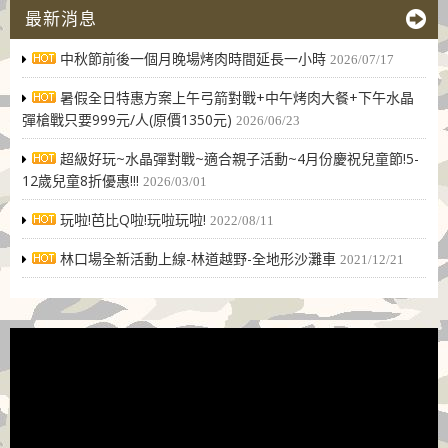
最新消息
中秋節前後一個月晚場烤肉時間延長一小時
2026/07/17
暑假全日特惠方案上午弓箭對戰+中午烤肉大餐+下午水晶
彈槍戰只要999元/人(原價1350元)
2026/06/23
超級好玩~水晶彈對戰~適合親子活動~4月份慶祝兒童節!5-
12歲兒童8折優惠!!!
2026/03/01
玩啦!芭比Q啦!玩啦玩啦!
2022/08/11
林口場全新活動上線-林道越野-全地形沙灘車
2021/12/21