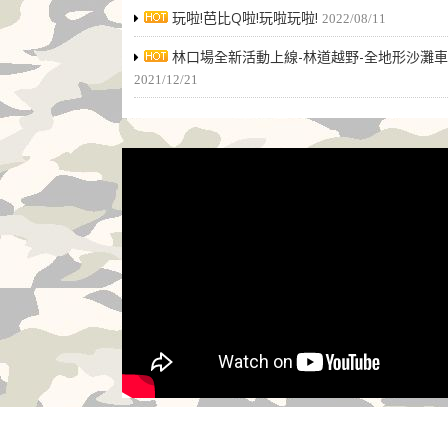
玩啦!芭比Q啦!玩啦玩啦!
2022/08/11
林口場全新活動上線-林道越野-全地形沙灘車
2021/12/21