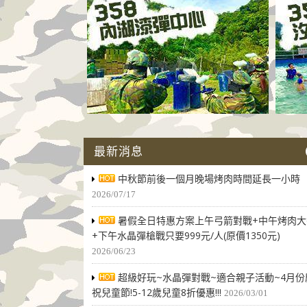
最新消息
中秋節前後一個月晚場烤肉時間延長一小時
2026/07/17
暑假全日特惠方案上午弓箭對戰+中午烤肉大
+下午水晶彈槍戰只要999元/人(原價1350元)
2026/06/23
超級好玩~水晶彈對戰~適合親子活動~4月份
祝兒童節!5-12歲兒童8折優惠!!!
2026/03/01