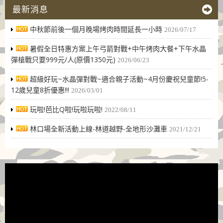
最新消息
中秋節前後一個月晚場烤肉時間延長一小時
2026/07/17
暑假全日特惠方案上午弓箭對戰+中午烤肉大餐+下午水晶
彈槍戰只要999元/人(原價1350元)
2026/06/23
超級好玩~水晶彈對戰~適合親子活動~4月份慶祝兒童節!5-
12歲兒童8折優惠!!!
2026/03/01
玩啦!芭比Q啦!玩啦玩啦!
2022/08/11
林口場全新活動上線-林道越野-全地形沙灘車
2021/12/21