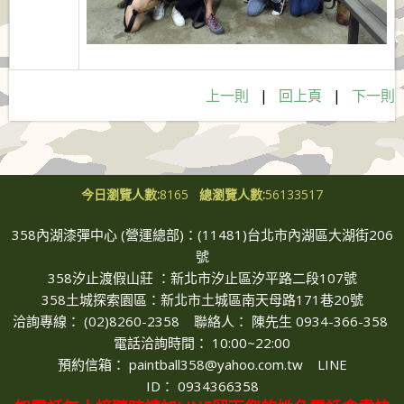
上一則
|
回上頁
|
下一則
今日瀏覽人數:
8165
總瀏覽人數:
56133517
358內湖漆彈中心 (營運總部)：(11481)台北市內湖區大湖街206
號
358汐止渡假山莊 ：新北市汐止區汐平路二段107號
358土城探索園區：新北市土城區南天母路171巷20號
洽詢專線： (02)8260-2358 聯絡人
：
陳先生 0934-366-358
電話洽詢時間
： 10
:00~22:00
預約信箱
：
paintball358@yahoo.com.tw LINE
ID：
0934366358