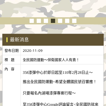
最新消息
發布日期
2020-11-09
標   題
全民國防運動～保衛國家人人有責！
內   容
358漆彈中心於即日起至110年2月28日止～
推出全民國防運動~希望全體國民號召響應！
只要報名內湖場漆彈專案行程～
至358漆彈中心Google評論留言<全民國防就來