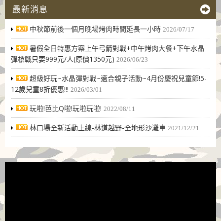
最新消息
中秋節前後一個月晚場烤肉時間延長一小時
2026/07/17
暑假全日特惠方案上午弓箭對戰+中午烤肉大餐+下午水晶
彈槍戰只要999元/人(原價1350元)
2026/06/23
超級好玩~水晶彈對戰~適合親子活動~4月份慶祝兒童節!5-
12歲兒童8折優惠!!!
2026/03/01
玩啦!芭比Q啦!玩啦玩啦!
2022/08/11
林口場全新活動上線-林道越野-全地形沙灘車
2021/12/21