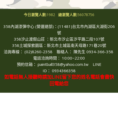
今日瀏覽人數:
1982
總瀏覽人數:
56078756
358內湖漆彈中心 (營運總部)：(11481)台北市內湖區大湖街206
號
358汐止渡假山莊 ：新北市汐止區汐平路二段107號
358土城探索園區：新北市土城區南天母路171巷20號
洽詢專線： (02)8260-2358 聯絡人
：
陳先生 0934-366-358
電話洽詢時間
： 10
:00~22:00
預約信箱
：
paintball358@yahoo.com.tw LINE
ID：
0934366358
如電話無人接聽時請加LINE留下您的姓名電話會盡快
回電給您